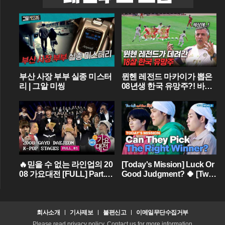
부산 사장 부부 실종 미스터
뮌헨 레전드 마카이가 뽑은
리 | 그알 미씽
08년생 한국 유망주?! 바이
에른 뮌헨에 한국인 선수가
4명이라니...
🔥믿을 수 없는 라인업의 20
[Today's Mission] Luck Or
08 가요대전 [FULL] Part.01
Good Judgment? 🍀 [Two
💝 (BIGBANG,TVXQ,Girls'
Days & One Night - Ep.18
Generation ...)
2] | KBS WORLD TV
회사소개
기사제보
불편신고
이메일무단수집거부
Please read privacy policy. Contact us for more information