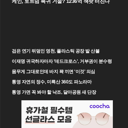
케인, 토트넘 복귀 거절? 1236억 잭팟 터진다
검은 연기 뒤덮인 영천, 플라스틱 공장 발 산불
이재명 귀국하자마자 '데드크로스', 거부권이 분수령
몸무게 그대로인데 바지 꽉 끼면 '이것' 의심
통영 자연의 정수, 미륵산 360도 파노라마
통영 가면 꼭 봐야 할 낙조, 달아공원 새 단장