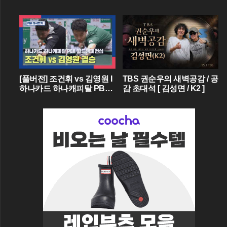
[풀버전] 조건휘 vs 김영원 I
TBS 권순우의 새벽공감 / 공
하나카드 하나캐피탈 PBA
감 초대석 [ 김성면 / K2 ]
월드챔피언십 결승 I 2026.0
3.15 방송