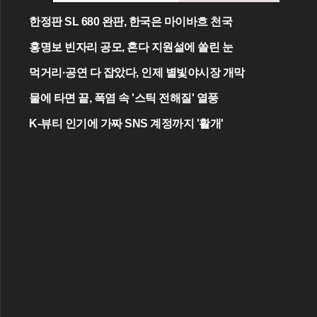
한정판 SL 680 완판, 한국은 마이바흐 천국
홍명보 빈자리 공모, 혼다 지원설에 쏠린 눈
먹거리·공연 다 잡았다, 인제 별빛야시장 개막
물에 타면 끝, 폭염 속 '스틱 전해질' 열풍
K-뷰티 인기에 가짜 SNS 계정까지 '활개'