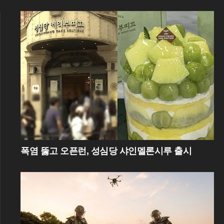
폭염 뚫고 오픈런, 성심당 샤인멜론시루 출시