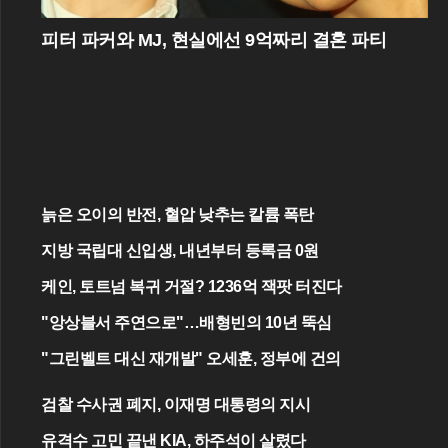
피터 파커와 MJ, 현실에선 9억짜리 결혼 파티
늙은 오이의 반전, 혈압 낮추는 칼륨 폭탄
지방 국립대 신입생, 내년부터 등록금 0원
케인, 토트넘 복귀 거절? 1236억 잭팟 터진다
"앙상블서 주연으로"…배형빈의 10년 뚝심
"그린벨트 대신 재개발" 오세훈, 정부에 건의
검찰 수사권 폐지, 이재명 대통령의 지시
유격수 고민 끝낸 KIA, 하주석이 살렸다