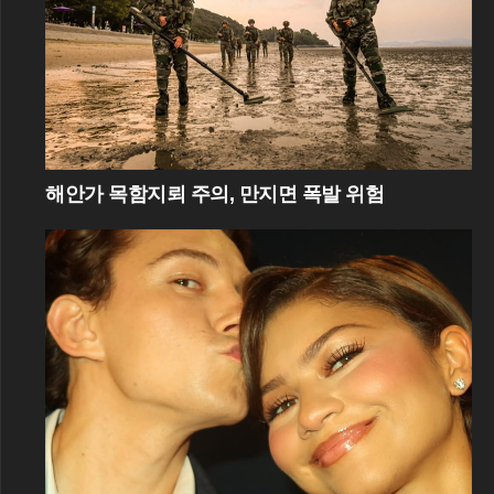
해안가 목함지뢰 주의, 만지면 폭발 위험