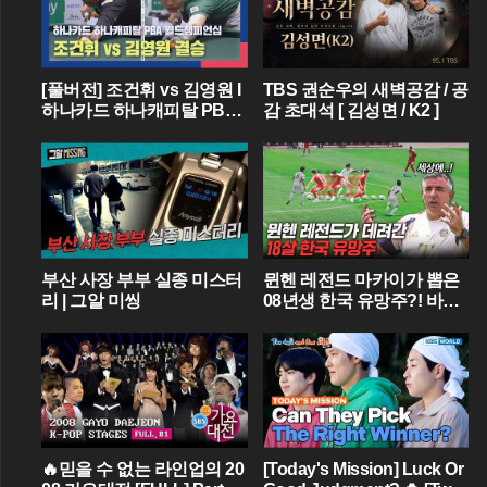
[풀버전] 조건휘 vs 김영원 I
TBS 권순우의 새벽공감 / 공
하나카드 하나캐피탈 PBA
감 초대석 [ 김성면 / K2 ]
월드챔피언십 결승 I 2026.0
3.15 방송
부산 사장 부부 실종 미스터
뮌헨 레전드 마카이가 뽑은
리 | 그알 미씽
08년생 한국 유망주?! 바이
에른 뮌헨에 한국인 선수가
4명이라니...
🔥믿을 수 없는 라인업의 20
[Today's Mission] Luck Or