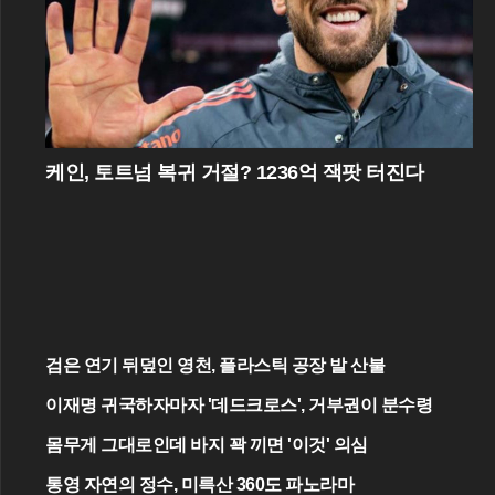
케인, 토트넘 복귀 거절? 1236억 잭팟 터진다
검은 연기 뒤덮인 영천, 플라스틱 공장 발 산불
이재명 귀국하자마자 '데드크로스', 거부권이 분수령
몸무게 그대로인데 바지 꽉 끼면 '이것' 의심
통영 자연의 정수, 미륵산 360도 파노라마