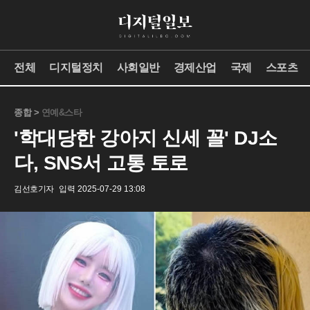
전체
디지털정치
사회일반
경제산업
국제
스포츠
종합 >
연예&스타
'학대당한 강아지 신세 꼴' DJ소
다, SNS서 고통 토로
김선호기자
입력 2025-07-29 13:08