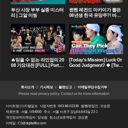
부산 사장 부부 실종 미스터
뮌헨 레전드 마카이가 뽑은
리 | 그알 미씽
08년생 한국 유망주?! 바이
에른 뮌헨에 한국인 선수가
4명이라니...
🔥믿을 수 없는 라인업의 20
[Today's Mission] Luck Or
08 가요대전 [FULL] Part.01
Good Judgment? 🍀 [Two
💝 (BIGBANG,TVXQ,Girls'
Days & One Night - Ep.18
Generation ...)
2] | KBS WORLD TV
회사소개
기사제보
불편신고
이메일무단수집거부
Please read privacy policy. Contact us for more information
사이트명 | 디지털일보
사업자번호 : 643-86-02338
발행/편집인 : 오승문
제호번호 : 서울. 아54800
주소 : 서울 서초구 강남대로43길 22-1
개인정보처리책임자 : 양보람
청소년보호책임자 : 정상훈
이메일 : CS@digitalilbo.com