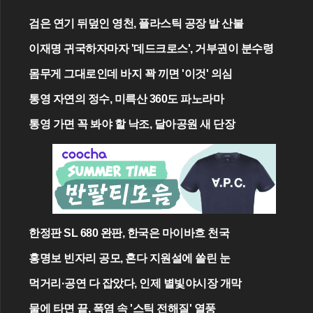
검은 연기 뒤덮인 영천, 플라스틱 공장 발 산불
이재명 귀국하자마자 '데드크로스', 거부권이 분수령
몸무게 그대로인데 바지 꽉 끼면 '이것' 의심
통영 자연의 정수, 미륵산 360도 파노라마
통영 가면 꼭 봐야 할 낙조, 달아공원 새 단장
한정판 SL 680 완판, 한국은 마이바흐 천국
홍명보 빈자리 공모, 혼다 지원설에 쏠린 눈
먹거리·공연 다 잡았다, 인제 별빛야시장 개막
물에 타면 끝, 폭염 속 '스틱 전해질' 열풍