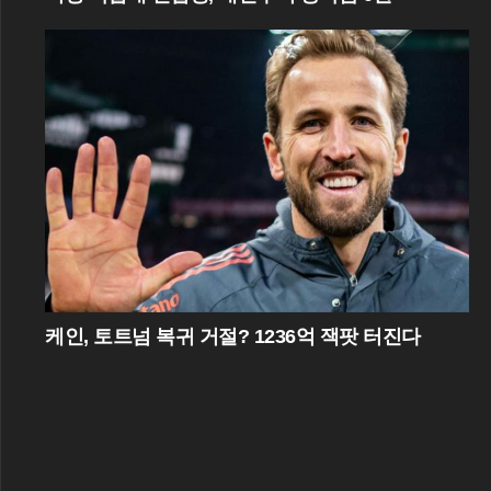
케인, 토트넘 복귀 거절? 1236억 잭팟 터진다