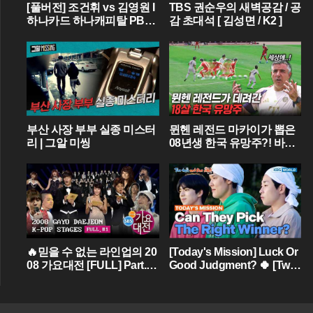
[풀버전] 조건휘 vs 김영원 I
TBS 권순우의 새벽공감 / 공
하나카드 하나캐피탈 PBA
감 초대석 [ 김성면 / K2 ]
월드챔피언십 결승 I 2026.0
3.15 방송
부산 사장 부부 실종 미스터
뮌헨 레전드 마카이가 뽑은
리 | 그알 미씽
08년생 한국 유망주?! 바이
에른 뮌헨에 한국인 선수가
4명이라니...
🔥믿을 수 없는 라인업의 20
[Today's Mission] Luck Or
08 가요대전 [FULL] Part.01
Good Judgment? 🍀 [Two
💝 (BIGBANG,TVXQ,Girls'
Days & One Night - Ep.18
Generation ...)
2] | KBS WORLD TV