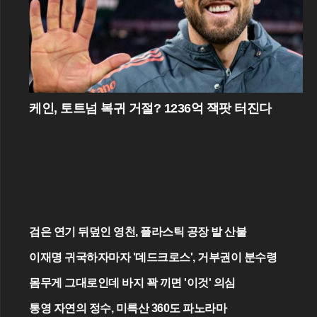
케인, 토트넘 복귀 거절? 1236억 잭팟 터진다
검은 연기 뒤덮인 영천, 플라스틱 공장 발 산불
이재명 귀국하자마자 '데드크로스', 거부권이 분수령
몸무게 그대로인데 바지 꽉 끼면 '이것' 의심
통영 자연의 정수, 미륵산 360도 파노라마