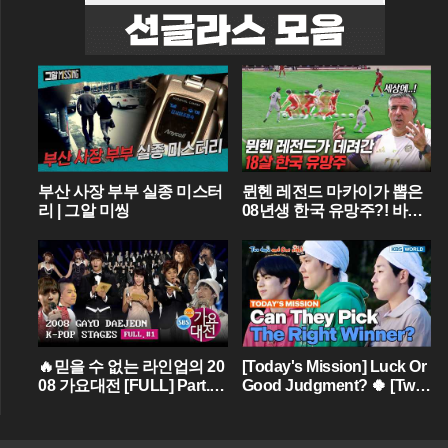
부산 사장 부부 실종 미스터
뮌헨 레전드 마카이가 뽑은
리 | 그알 미씽
08년생 한국 유망주?! 바이
에른 뮌헨에 한국인 선수가
4명이라니...
🔥믿을 수 없는 라인업의 20
[Today's Mission] Luck Or
08 가요대전 [FULL] Part.01
Good Judgment? 🍀 [Two
💝 (BIGBANG,TVXQ,Girls'
Days & One Night - Ep.18
Generation ...)
2] | KBS WORLD TV