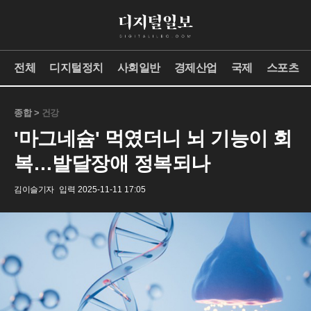
전체
디지털정치
사회일반
경제산업
국제
스포츠
종합 >
건강
'마그네슘' 먹였더니 뇌 기능이 회
복…발달장애 정복되나
김이슬기자
입력 2025-11-11 17:05