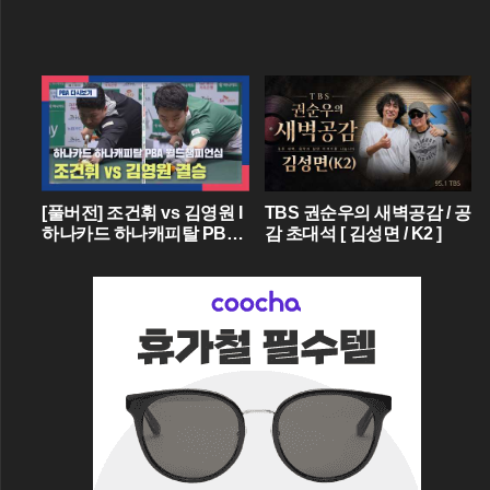
[풀버전] 조건휘 vs 김영원 I
TBS 권순우의 새벽공감 / 공
하나카드 하나캐피탈 PBA
감 초대석 [ 김성면 / K2 ]
월드챔피언십 결승 I 2026.0
3.15 방송