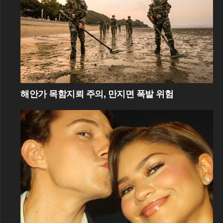
해안가 목함지뢰 주의, 만지면 폭발 위험