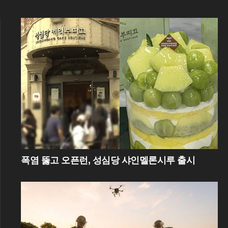
폭염 뚫고 오픈런, 성심당 샤인멜론시루 출시