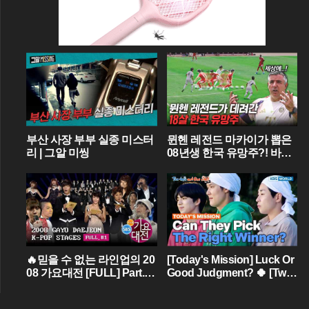
부산 사장 부부 실종 미스터
뮌헨 레전드 마카이가 뽑은
리 | 그알 미씽
08년생 한국 유망주?! 바이
에른 뮌헨에 한국인 선수가
4명이라니...
🔥믿을 수 없는 라인업의 20
[Today's Mission] Luck Or
08 가요대전 [FULL] Part.01
Good Judgment? 🍀 [Two
💝 (BIGBANG,TVXQ,Girls'
Days & One Night - Ep.18
Generation ...)
2] | KBS WORLD TV