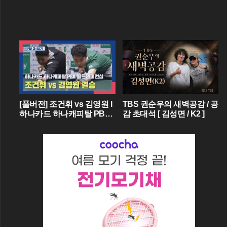
[풀버전] 조건휘 vs 김영원 I
TBS 권순우의 새벽공감 / 공
하나카드 하나캐피탈 PBA
감 초대석 [ 김성면 / K2 ]
월드챔피언십 결승 I 2026.0
3.15 방송