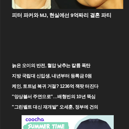
피터 파커와 MJ, 현실에선 9억짜리 결혼 파티
늙은 오이의 반전, 혈압 낮추는 칼륨 폭탄
지방 국립대 신입생, 내년부터 등록금 0원
케인, 토트넘 복귀 거절? 1236억 잭팟 터진다
"앙상블서 주연으로"…배형빈의 10년 뚝심
"그린벨트 대신 재개발" 오세훈, 정부에 건의