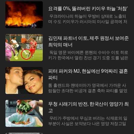
당 케익부띠끄는 6일 공식 채널을 통해 샤인
이어졌다.지뢰 발견은 낚시객과 군의 순찰 과
머스켓과 머스크멜론을 주재료로 한 '샤인멜
요격률 0%, 뚫려버린 키이우 하늘 '처참'
정에서 동시다발적으로 이루어지고 있다. 지
론시루'의 본격적인 판매를 알렸다. 이번 신제
난달
우크라이나의 하늘이 무방비 상태로 노출되
품은 상큼한 요거트 크림을 베이스로 하여 톡
며 수도 키이우가 러시아의 미사일 공격에 처
톡 터지는 식감의 샤인머스켓과 향긋한 멜론
참히 유린당했다. 밤사이 감행된 대규모 공습
의 풍미를 한 번에 즐길 수 있도록 설계되었
에서 우크라이나 방공 부대는 러시아가 발사
다. 과일이 쏟아질 듯한 비주얼과 4만 3000원
한 탄도미사일과 극초음속 미사일을 단 한 발
김민재 파트너 이토, 제주 원정서 보여준
이라는 합리적인 가격은 가성비를 중시하는
도 저지하지 못한 것으로 드러났다. 이는 서방
최악의 매너
MZ세대의 취향을 정확히 관통했다는 평가다.
국가들의 군사 지원이 급감하면서 요격 미사
성심당의
독일 명문 바이에른 뮌헨의 수비수 이토 히로
일 재고가 바닥을 드러냈음을 보여주는 뼈아
키가 한국에서 열린 친선 경기 도중 도를 넘은
픈 결과다. 불과 며칠 전까지만 해도 간신히
거친 플레이로 국제적인 비난의 중심에 섰다.
방어선을 유지하던 우크라이나의 방패가 사
지난 4일 제주월드컵경기장에서 펼쳐진 제주
실상 깨진 것이나 다름없다는 분석이 나온다.
피터 파커와 MJ, 현실에선 9억짜리 결혼
SK FC와의 '아우디 풋볼 서밋 2026'에 선발
이번 공격으로 인한 인명 피해는 끔찍했다. 러
파티
출전한 이토는 경기 내내 불안한 모습을 보이
시아군은 드론 1
더니 결국 상대 선수에게 치명적인 부상을 입
톰 홀랜드와 젠데이아가 영국에서 가까운 사
힐 뻔한 장면을 연출했다. 프리시즌 투어의 목
람들만 초대한 비공개 결혼 축하 파티를 열었
적이 선수들의 컨디션 점검과 팬 서비스에 있
다는 소식이 전해졌다. 두 사람은 이미 결혼식
다는 점을 고려할 때, 이토가 보여준 무모한
을 올린 것으로 알려진 가운데, 이번 행사는
무청 시래기의 반전, 한국산이 영양가 최
태클은 프로 선수로서의 기본 자질마저 의심
가족과 지인들이 함께한 늦은 축하 자리 성격
고
케 했다. 현장을 찾은 국내 팬들은 물론
으로 마련된 것으로 보인다.미국 연예 매체 피
플은 6일 현지시간 톰 홀랜드와 젠데이아가
우리가 주방에서 무심코 버리는 식재료의 일
지난 4일 영국 서리에 있는 비버브룩 호텔에
부분이 사실은 보약보다 나은 영양 저장고일
서 결혼을 기념하는 프라이빗 파티를 진행했
수 있다는 사실이 과학적으로 입증되고 있다.
다고 보도했다. 비버브룩 호텔은 런던 근교에