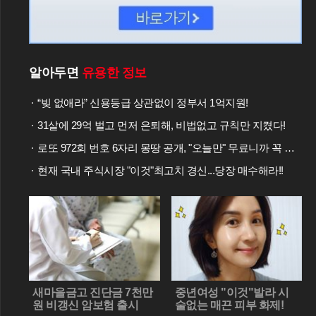
알아두면
유용한 정보
“빚 없애라” 신용등급 상관없이 정부서 1억지원!
31살에 29억 벌고 먼저 은퇴해, 비법없고 규칙만 지켰다!
로또 972회 번호 6자리 몽땅 공개, "오늘만" 무료니까 꼭 오늘 확인하세요.
현재 국내 주식시장 "이것"최고치 경신...당장 매수해라!!
새마을금고 진단금 7천만
중년여성 "이것"발라 시
원 비갱신 암보험 출시
술없는 매끈 피부 화제!