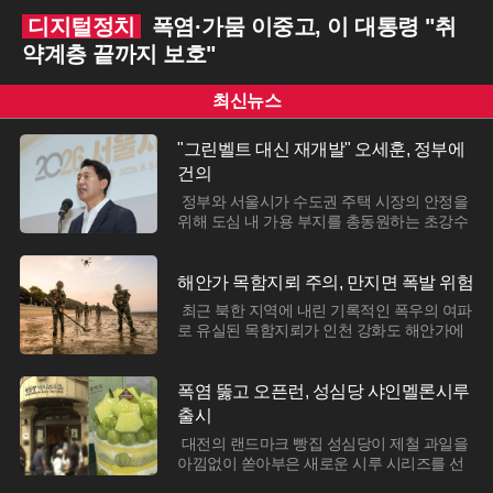
디지털정치
폭염·가뭄 이중고, 이 대통령 "취
약계층 끝까지 보호"
최신뉴스
"그린벨트 대신 재개발" 오세훈, 정부에
건의
정부와 서울시가 수도권 주택 시장의 안정을
위해 도심 내 가용 부지를 총동원하는 초강수
공급 대책 마련에 착수했다. 오세훈 서울시장
과 김용범 청와대 정책실장은 5일 긴급 오찬
회동을 갖고 구로와 영등포 등 서울 내 준공업
해안가 목함지뢰 주의, 만지면 폭발 위험
지역을 주거지로 탈바꿈하는 방안을 집중적
최근 북한 지역에 내린 기록적인 폭우의 여파
으로 논의했다. 이번 만남은 대통령이 주택 공
로 유실된 목함지뢰가 인천 강화도 해안가에
급 속도를 최대한 높이라고 지시한 지 이틀 만
서 잇따라 발견되며 여름 휴가철 관광객 안전
에 성사된 것으로, 공급 부족에 대한 시장의
에 비상이 걸렸다. 강화군에 따르면 지난달 말
불안감을 해소하기 위해 중앙정부와 지자체
부터 현재까지 강화도 일대 해안과 인근 도서
폭염 뚫고 오픈런, 성심당 샤인멜론시루
가 머리를 맞댄 첫 고위급 회동이라는 점에서
지역에서 수거된 목함지뢰는 총 12개에 달하
출시
의미가 크다.회동의 핵심 쟁점은 산업 시설과
는 것으로 집계됐다. 발견된 물체 중에는 단순
주거
대전의 랜드마크 빵집 성심당이 제철 과일을
한 빈 상자도 있었으나, 실제 살상력을 가진
아낌없이 쏟아부은 새로운 시루 시리즈를 선
폭발물이 포함되어 있어 군 당국이 현장에서
보이며 여름 디저트 시장 공략에 나섰다. 성심
긴급 폭파 작업을 진행하는 등 긴박한 상황이