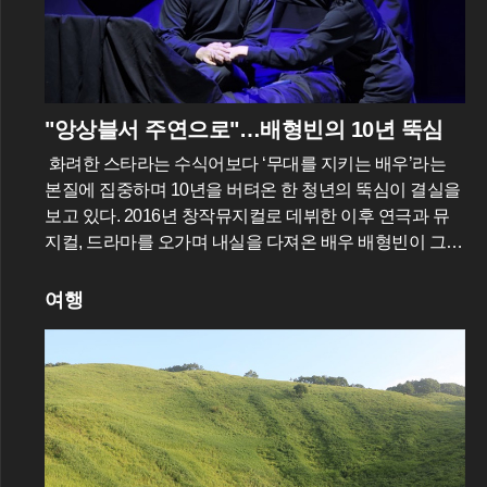
"앙상블서 주연으로"…배형빈의 10년 뚝심
화려한 스타라는 수식어보다 ‘무대를 지키는 배우’라는
본질에 집중하며 10년을 버텨온 한 청년의 뚝심이 결실을
보고 있다. 2016년 창작뮤지컬로 데뷔한 이후 연극과 뮤
지컬, 드라마를 오가며 내실을 다져온 배우 배형빈이 그
주인공이다. 그는 최근 뮤지컬 ‘명성황후’ 30주년 공연과
‘몽유도원’에서 앙상블로 활약하며 대극장 무대 경험을 쌓
여행
은 데 이어, 오는 15일 국립극장 달오름극장에서 개막하는
연극 ‘갈매기 날다’를 통해 생애 첫 중극장 주연이라는 중
책을 맡게 되었다. 앙상블에서 주연으로 거듭난 그의 성장
은 요행을 바라지