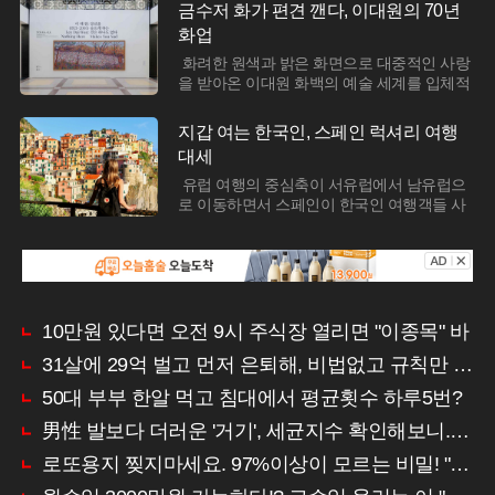
흔히 고구마는 뿌리 채소로서 그 알맹이만 섭
금수저 화가 편견 깬다, 이대원의 70년
자리한 고급 호텔로, 조용한 분위기와 넓은 부
취하지만, 최근 연구에 따르면 고구마의 어린
화업
지로 유명하다. 행사가 열린 장소는 톰 홀랜드
순과 잎에는 혈당을 조절하는 핵심 성분인 카
의 고향인 런던
페오일퀸산이 풍부하게 들어 있다. 이는 탄수
화려한 원색과 밝은 화면으로 대중적인 사랑
화물이 포도당으로 분해되는 속도를 늦춰 식
을 받아온 이대원 화백의 예술 세계를 입체적
후 혈당이 급격히 치솟는 것을 방지하는 데 탁
으로 조명하는 자리가 마련되었다. 국립현대
월한 효과를 보이며, 기존의 혈당강하제와 비
미술관 덕수궁관에서 진행 중인 이번 회고전
지갑 여는 한국인, 스페인 럭셔리 여행
교해도 적은 양으로 유사한 활성을 나타내는
은 작가를 수식하던 '금수저 화가'라는 단편적
대세
것으로 확인됐다.겨울철 별미로 꼽히는 시래
인 이미지를 걷어내고, 그가 한국적 유화를 구
기의 원재료인
축하기 위해 쏟았던 치열한 고뇌를 추적한다.
유럽 여행의 중심축이 서유럽에서 남유럽으
70년에 걸친 방대한 화업을 연대기 순으로 배
로 이동하면서 스페인이 한국인 여행객들 사
치한 전시장에는 1930년대 초기작부터 말년
이에서 압도적인 선호도를 기록하고 있다. 스
의 초대형 역작까지 수백 점의 작품이 공개되
페인 관광 당국에 따르면 지난해 현지를 방문
어 관람객들을 압도한다. 단순히 팔자 좋은 화
한 한국인은 43만 명을 돌파하며 전년 대비 두
가의 풍경화가 아닌, 동서양의 조형 언어를 융
자릿수 성장률을 보였다. 이는 전 세계 평균
합하려
성장세를 세 배 이상 웃도는 수치로, 한국 시
장이 아시아권에서 일본에 이어 두 번째로 큰
10만원 있다면 오전 9시 주식장 열리면 "이종목" 바
소비력을 갖춘 핵심 시장으로 부상했음을 입
31살에 29억 벌고 먼저 은퇴해, 비법없고 규칙만 지켰다!
증한다. 단순 방문객 수의 증가보다 주목할 점
은 여행의 질적 변화로, 1인당 하루 평균 지출
50대 부부 한알 먹고 침대에서 평균횟수 하루5번?
액이 전년보다 17% 이상 급등하며 럭셔리 여
男性 발보다 더러운 '거기', 세균지수 확인해보니..충격!
로또용지 찢지마세요. 97%이상이 모르는 비밀! "뒷면 비추면 번호 보인다!?"