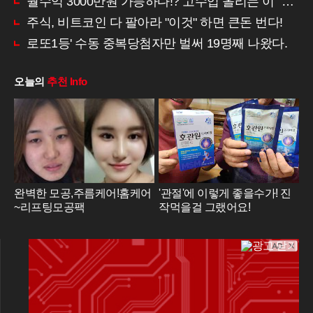
월수익 3000만원 가능하다!? 고수입 올리는 이 "자격증"에 몰리는 이유 알고보니…
주식, 비트코인 다 팔아라 "이것" 하면 큰돈 번다!
로또1등' 수동 중복당첨자만 벌써 19명째 나왔다.
오늘의
추천 Info
완벽한 모공,주름케어!홈케어
'관절'에 이렇게 좋을수가! 진
~리프팅모공팩
작먹을걸 그랬어요!