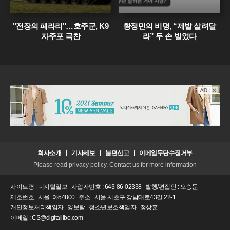
"전장의 페라리"…호주군, K9
황정민의 비명, “제발 살려달
자주포 극찬
라” 두 손 빌었다
회사소개
기사제보
불편신고
이메일무단수집거부
Please read privacy policy. Contact us for more information
사이트명 | 디지털일보
사업자번호 : 643-86-02338
발행/편집인 : 오승문
제호번호 : 서울. 아54800
주소 : 서울 서초구 강남대로43길 22-1
개인정보처리책임자 : 양보람
청소년보호책임자 : 정상훈
이메일 : CS@digitalilbo.com