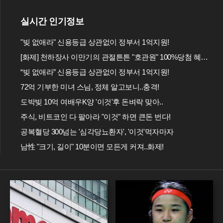
실시간 인기정보
"빚 없애라" 신용등급 상관없이 정부서 1억지원!
[화제] 천하장사 이만기의 관절튼튼 "호관원" 100%당첨 혜택 난리나!!
“빚 없애라” 신용등급 상관없이 정부서 1억지원!
72억 기부한 미녀 스님, 정체 알고보니..충격!
도박빚 10억 여배우K양 '이것'후 돈벼락 맞아..
주식, 비트코인 다 팔아라 "이것" 하면 큰돈 번다!
공복혈당 300넘는 '심각당뇨환자', '이것'먹자마자
남性 "크기, 길이" 10분이면 모든게 커져..화제!