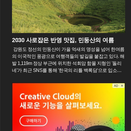
2030 사로잡은 반영 맛집, 민둥산의 여름
강원도 정선의 민둥산이 가을 억새의 명성을 넘어 한여름
의 이국적인 풍광으로 여행객들의 발길을 붙잡고 있다. 해
발 1,119m 정상 부근에 위치한 석회암 함몰 지형인 '돌리
네'가 최근 SNS를 통해 '한국의 리틀 백록담'으로 입소문
을 타면서부터다. 석회암 지대의 갈라진 틈으로 빗물이 스
며들어 형성된 이 물웅덩이는 깊은 산속에서는 보기 드문
신비로운 경관을 연출한다. 특히 2026년 여름의 기록적인
폭염 속에서도 이곳은 섭씨 20도 안팎의 서늘한 기온을 유
지하며 피서객들에게 새로운 트레킹 성지로 급부상했다.
민둥산 돌리네의 가