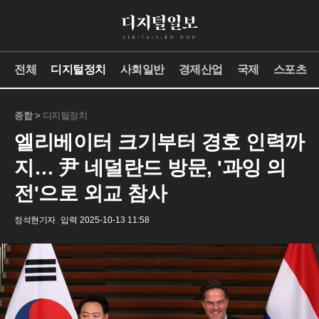
전체
디지털정치
사회일반
경제산업
국제
스포츠
종합 >
디지털정치
엘리베이터 크기부터 경호 인력까
지… 尹 네덜란드 방문, '과잉 의
전'으로 외교 참사
정석현기자
입력 2025-10-13 11:58