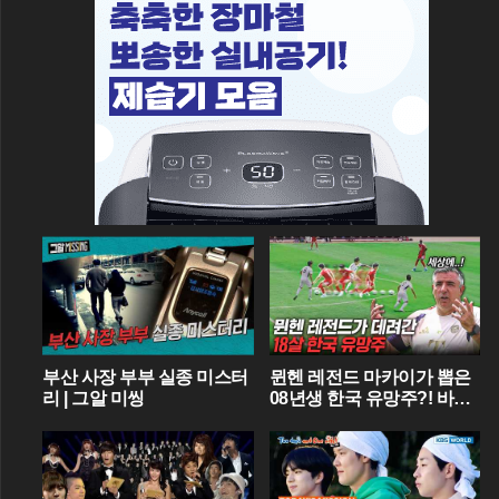
부산 사장 부부 실종 미스터
뮌헨 레전드 마카이가 뽑은
리 | 그알 미씽
08년생 한국 유망주?! 바이
에른 뮌헨에 한국인 선수가
4명이라니...