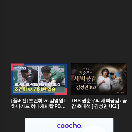
[풀버전] 조건휘 vs 김영원 I
TBS 권순우의 새벽공감 / 공
하나카드 하나캐피탈 PBA
감 초대석 [ 김성면 / K2 ]
월드챔피언십 결승 I 2026.0
3.15 방송