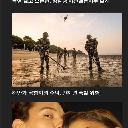
폭염 뚫고 오픈런, 성심당 샤인멜론시루 출시
해안가 목함지뢰 주의, 만지면 폭발 위험