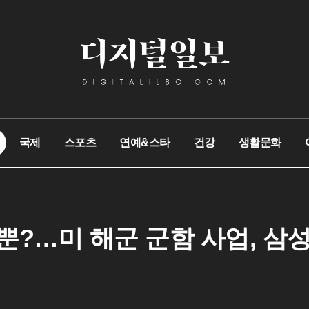
국제
스포츠
연예&스타
건강
생활문화
뿐?…미 해군 군함 사업, 삼