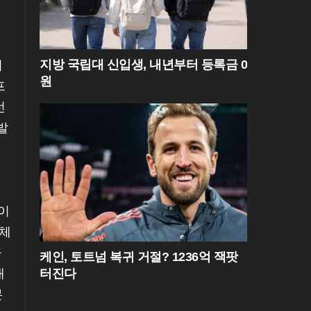
지방 국립대 신입생, 내년부터 등록금 0
지
원
프
선
발
이
 체
공
케인, 토트넘 복귀 거절? 1236억 잭팟
대
터진다
본