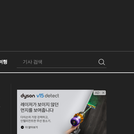
여행
검
색
성