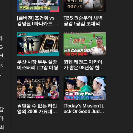
[풀버전] 조건휘 vs
TBS 권순우의 새벽
김영원 I 하나카드 하
공감 / 공감 초대석 [
나캐피탈 PBA 월드
김성면 / K2 ]
챔피언십 결승 I 202
와
6.03.15 방송
G
건
부산 사장 부부 실종
뮌헨 레전드 마카이
동
미스터리 | 그알 미씽
가 뽑은 08년생 한국
유망주?! 바이에른
료
뮌헨에 한국인 선수
가 4명이라니...
🔥믿을 수 없는 라인
[Today's Mission] L
강
업의 2008 가요대전
uck Or Good Judg
[FULL] Part.01💝 (BI
ment? 🍀 [Two Days
마
GBANG,TVXQ,Girls'
& One Night - Ep.18
 최
Generation ...)
2] | KBS WORLD TV