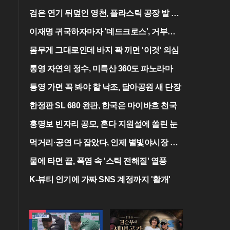
검은 연기 뒤덮인 영천, 플라스틱 공장 발 산
불
이재명 귀국하자마자 '데드크로스', 거부권
이 분수령
몸무게 그대로인데 바지 꽉 끼면 '이것' 의심
통영 자연의 정수, 미륵산 360도 파노라마
통영 가면 꼭 봐야 할 낙조, 달아공원 새 단장
한정판 SL 680 완판, 한국은 마이바흐 천국
홍명보 빈자리 공모, 혼다 지원설에 쏠린 눈
먹거리·공연 다 잡았다, 인제 별빛야시장 개
막
물에 타면 끝, 폭염 속 '스틱 전해질' 열풍
K-뷰티 인기에 가짜 SNS 계정까지 '활개'