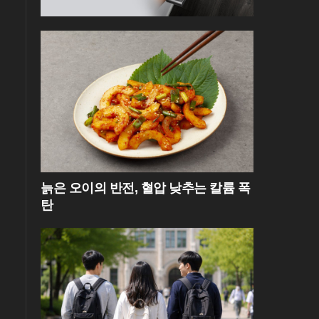
늙은 오이의 반전, 혈압 낮추는 칼륨 폭
탄