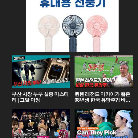
부산 사장 부부 실종 미스터
뮌헨 레전드 마카이가 뽑은
리 | 그알 미씽
08년생 한국 유망주?! 바이
에른 뮌헨에 한국인 선수가
4명이라니...