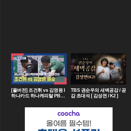
[풀버전] 조건휘 vs 김영원 I
TBS 권순우의 새벽공감 / 공
하나카드 하나캐피탈 PBA
감 초대석 [ 김성면 / K2 ]
월드챔피언십 결승 I 2026.0
3.15 방송