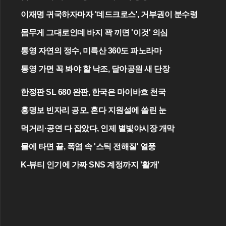
이재명 귀국하자마자 '데드크로스', 거부권이 분수령
몸무게 그대로인데 바지 꽉 끼면 '이것' 의심
통영 자연의 정수, 미륵산 360도 파노라마
통영 가면 꼭 봐야 할 낙조, 달아공원 새 단장
한정판 SL 680 완판, 한국은 마이바흐 천국
홍명보 빈자리 공모, 혼다 지원설에 쏠린 눈
먹거리·공연 다 잡았다, 인제 별빛야시장 개막
물에 타면 끝, 폭염 속 '스틱 전해질' 열풍
K-뷰티 인기에 가짜 SNS 계정까지 '활개'