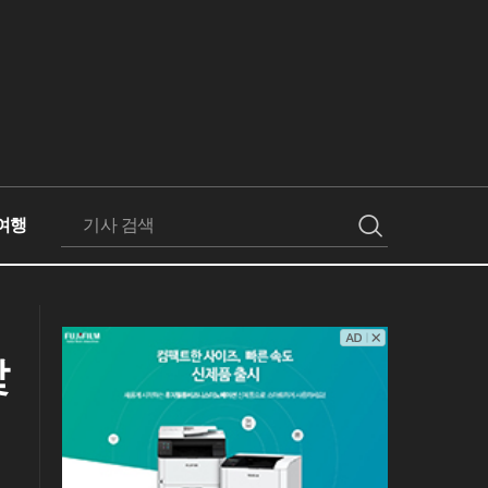
여행
검
색
낯