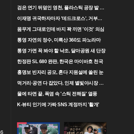
검은 연기 뒤덮인 영천, 플라스틱 공장 발 산
불
이재명 귀국하자마자 '데드크로스', 거부권
이 분수령
몸무게 그대로인데 바지 꽉 끼면 '이것' 의심
통영 자연의 정수, 미륵산 360도 파노라마
통영 가면 꼭 봐야 할 낙조, 달아공원 새 단장
한정판 SL 680 완판, 한국은 마이바흐 천국
홍명보 빈자리 공모, 혼다 지원설에 쏠린 눈
먹거리·공연 다 잡았다, 인제 별빛야시장 개
막
물에 타면 끝, 폭염 속 '스틱 전해질' 열풍
K-뷰티 인기에 가짜 SNS 계정까지 '활개'
6