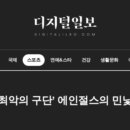
국제
스포츠
연예&스타
건강
생활문화
최악의 구단’ 에인절스의 민