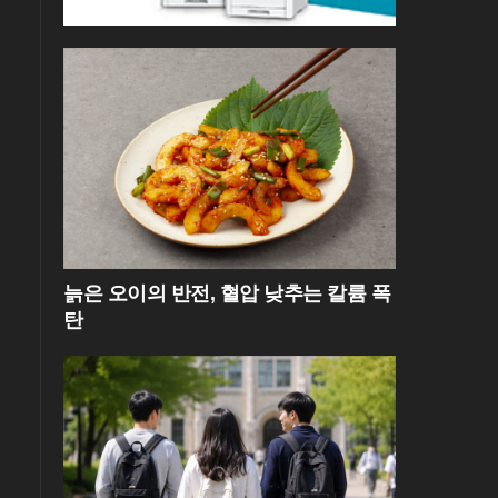
늙은 오이의 반전, 혈압 낮추는 칼륨 폭
탄