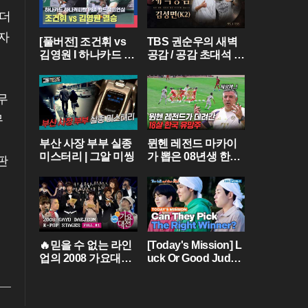
 더
자
[풀버전] 조건휘 vs
TBS 권순우의 새벽
김영원 I 하나카드 하
공감 / 공감 초대석 [
나캐피탈 PBA 월드
김성면 / K2 ]
챔피언십 결승 I 202
6.03.15 방송
무
무
부산 사장 부부 실종
뮌헨 레전드 마카이
미스터리 | 그알 미씽
가 뽑은 08년생 한국
판
유망주?! 바이에른
뮌헨에 한국인 선수
가 4명이라니...
🔥믿을 수 없는 라인
[Today's Mission] L
업의 2008 가요대전
uck Or Good Judg
[FULL] Part.01💝 (BI
ment? 🍀 [Two Days
GBANG,TVXQ,Girls'
& One Night - Ep.18
Generation ...)
2] | KBS WORLD TV