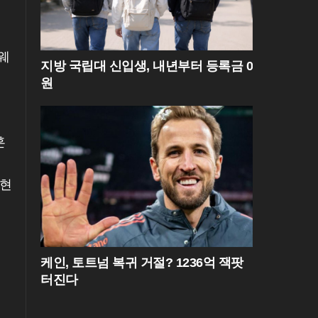
웨
지방 국립대 신입생, 내년부터 등록금 0
원
훈
 현
케인, 토트넘 복귀 거절? 1236억 잭팟
터진다