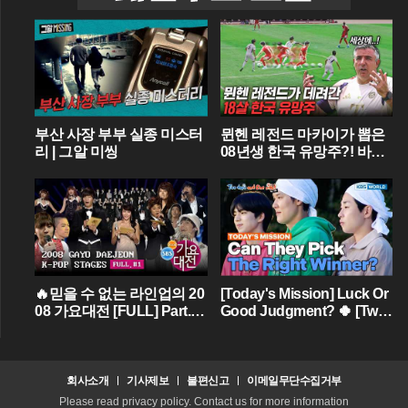
부산 사장 부부 실종 미스터
뮌헨 레전드 마카이가 뽑은
리 | 그알 미씽
08년생 한국 유망주?! 바이
에른 뮌헨에 한국인 선수가
4명이라니...
🔥믿을 수 없는 라인업의 20
[Today's Mission] Luck Or
08 가요대전 [FULL] Part.01
Good Judgment? 🍀 [Two
💝 (BIGBANG,TVXQ,Girls'
Days & One Night - Ep.18
Generation ...)
2] | KBS WORLD TV
회사소개
기사제보
불편신고
이메일무단수집거부
Please read privacy policy. Contact us for more information