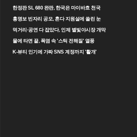
한정판 SL 680 완판, 한국은 마이바흐 천국
홍명보 빈자리 공모, 혼다 지원설에 쏠린 눈
먹거리·공연 다 잡았다, 인제 별빛야시장 개막
물에 타면 끝, 폭염 속 '스틱 전해질' 열풍
K-뷰티 인기에 가짜 SNS 계정까지 '활개'