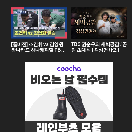
[풀버전] 조건휘 vs 김영원 I
TBS 권순우의 새벽공감 / 공
하나카드 하나캐피탈 PBA
감 초대석 [ 김성면 / K2 ]
월드챔피언십 결승 I 2026.0
3.15 방송