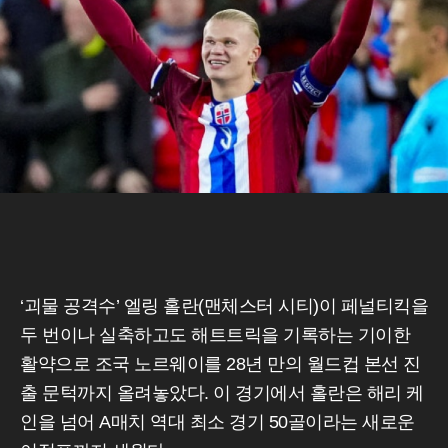
‘괴물 공격수’ 엘링 홀란(맨체스터 시티)이 페널티킥을
두 번이나 실축하고도 해트트릭을 기록하는 기이한
활약으로 조국 노르웨이를 28년 만의 월드컵 본선 진
출 문턱까지 올려놓았다. 이 경기에서 홀란은 해리 케
인을 넘어 A매치 역대 최소 경기 50골이라는 새로운