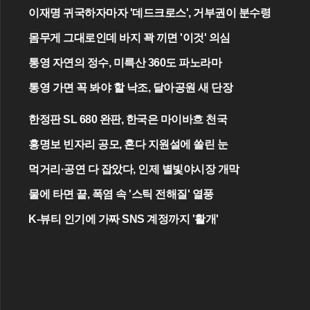
이재명 귀국하자마자 '데드크로스', 거부권이 분수령
몸무게 그대로인데 바지 꽉 끼면 '이것' 의심
통영 자연의 정수, 미륵산 360도 파노라마
통영 가면 꼭 봐야 할 낙조, 달아공원 새 단장
한정판 SL 680 완판, 한국은 마이바흐 천국
홍명보 빈자리 공모, 혼다 지원설에 쏠린 눈
먹거리·공연 다 잡았다, 인제 별빛야시장 개막
물에 타면 끝, 폭염 속 '스틱 전해질' 열풍
K-뷰티 인기에 가짜 SNS 계정까지 '활개'