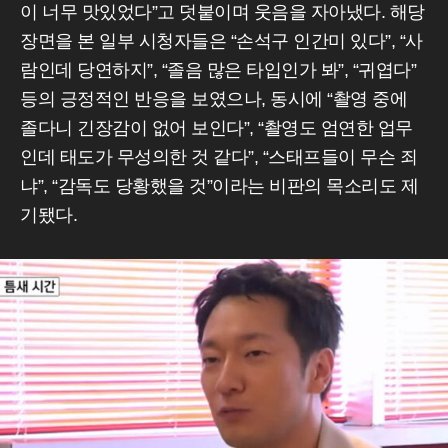
이 너무 맛있었다”고 덧붙이며 웃음을 자아냈다. 해당
장면을 본 일부 시청자들은 “손석구 인간미 있다”, “사
람인데 당연하지”, “졸음 많은 타입인가 봐”, “귀엽다”
등의 긍정적인 반응을 보였으나, 동시에 “촬영 중에
졸다니 긴장감이 없어 보인다”, “촬영도 엄연한 업무
인데 태도가 무성의한 것 같다”, “스태프들이 무슨 죄
냐”, “감독도 당황했을 것”이라는 비판의 목소리도 제
기됐다.