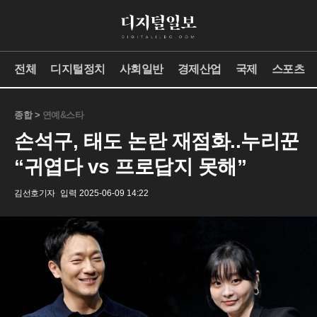
전체
디지털정치
사회일반
경제산업
국제
스포츠
종합 >
연예&스타
손석구, 태도 논란 재점화..누리꾼
“귀엽다 vs 프로답지 못해”
김선호기자
입력 2025-06-09 14:22