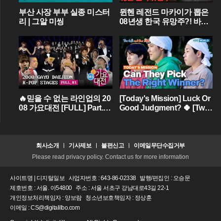
부산 사장 부부 실종 미스터
뮌헨 레전드 마카이가 뽑은
리 | 그알 미씽
08년생 한국 유망주?! 바이
에른 뮌헨에 한국인 선수가
4명이라니...
🔥믿을 수 없는 라인업의 20
[Today's Mission] Luck Or
08 가요대전 [FULL] Part.01
Good Judgment? 🍀 [Two
💝 (BIGBANG,TVXQ,Girls'
Days & One Night - Ep.18
Generation ...)
2] | KBS WORLD TV
회사소개
기사제보
불편신고
이메일무단수집거부
Please read privacy policy. Contact us for more information
사이트명 | 디지털일보
사업자번호 : 643-86-02338
발행/편집인 : 오승문
제호번호 : 서울. 아54800
주소 : 서울 서초구 강남대로43길 22-1
개인정보처리책임자 : 양보람
청소년보호책임자 : 정상훈
이메일 : CS@digitalilbo.com