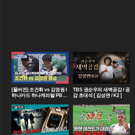
[풀버전] 조건휘 vs 김영원 I
TBS 권순우의 새벽공감 / 공
하나카드 하나캐피탈 PBA
감 초대석 [ 김성면 / K2 ]
월드챔피언십 결승 I 2026.0
3.15 방송