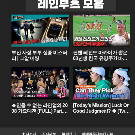
부산 사장 부부 실종 미스터
뮌헨 레전드 마카이가 뽑은
리 | 그알 미씽
08년생 한국 유망주?! 바이
에른 뮌헨에 한국인 선수가
4명이라니...
🔥믿을 수 없는 라인업의 20
[Today's Mission] Luck Or
08 가요대전 [FULL] Part.01
Good Judgment? 🍀 [Two
💝 (BIGBANG,TVXQ,Girls'
Days & One Night - Ep.18
Generation ...)
2] | KBS WORLD TV
회사소개
기사제보
불편신고
이메일무단수집거부