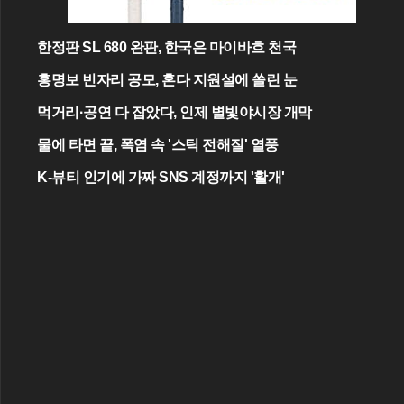
한정판 SL 680 완판, 한국은 마이바흐 천국
홍명보 빈자리 공모, 혼다 지원설에 쏠린 눈
먹거리·공연 다 잡았다, 인제 별빛야시장 개막
물에 타면 끝, 폭염 속 '스틱 전해질' 열풍
K-뷰티 인기에 가짜 SNS 계정까지 '활개'