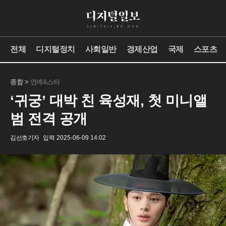
전체
디지털정치
사회일반
경제산업
국제
스포츠
종합 >
연예&스타
‘귀궁’ 대박 친 육성재, 첫 미니앨
범 전격 공개
김선호기자
입력 2025-06-09 14:02