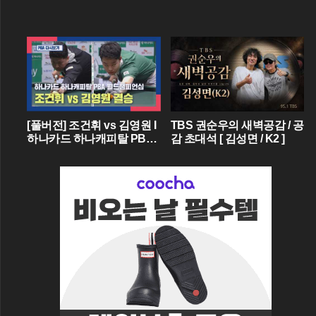
[풀버전] 조건휘 vs 김영원 I
TBS 권순우의 새벽공감 / 공
하나카드 하나캐피탈 PBA
감 초대석 [ 김성면 / K2 ]
월드챔피언십 결승 I 2026.0
3.15 방송