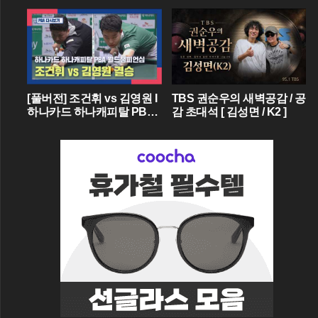
[풀버전] 조건휘 vs 김영원 I
TBS 권순우의 새벽공감 / 공
하나카드 하나캐피탈 PBA
감 초대석 [ 김성면 / K2 ]
월드챔피언십 결승 I 2026.0
3.15 방송