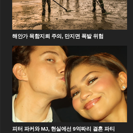
해안가 목함지뢰 주의, 만지면 폭발 위험
피터 파커와 MJ, 현실에선 9억짜리 결혼 파티