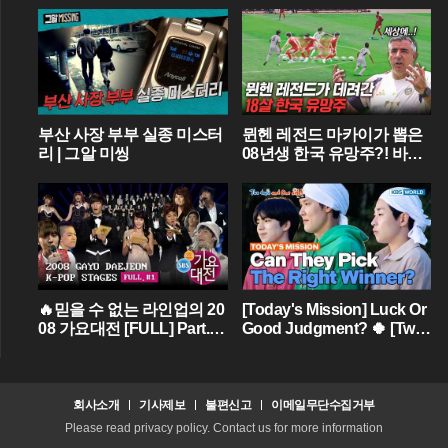
부산 사장 부부 실종 미스터
뮌헨 레전드 마카이가 뽑은
리 | 그알 미씽
08년생 한국 유망주?! 바이
에른 뮌헨에 한국인 선수가
4명이라니...
🔥믿을 수 없는 라인업의 20
[Today's Mission] Luck Or
08 가요대전 [FULL] Part.01
Good Judgment? 🍀 [Two
💝 (BIGBANG,TVXQ,Girls'
Days & One Night - Ep.18
Generation ...)
2] | KBS WORLD TV
회사소개
기사제보
불편신고
이메일무단수집거부
Please read privacy policy. Contact us for more information