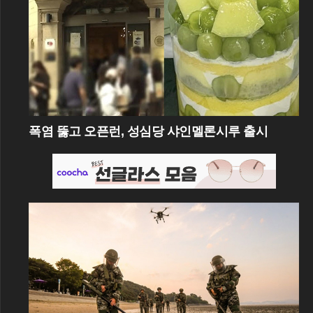
폭염 뚫고 오픈런, 성심당 샤인멜론시루 출시