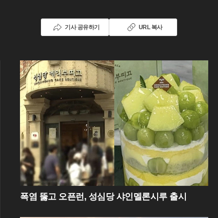
기사 공유하기
URL 복사
폭염 뚫고 오픈런, 성심당 샤인멜론시루 출시