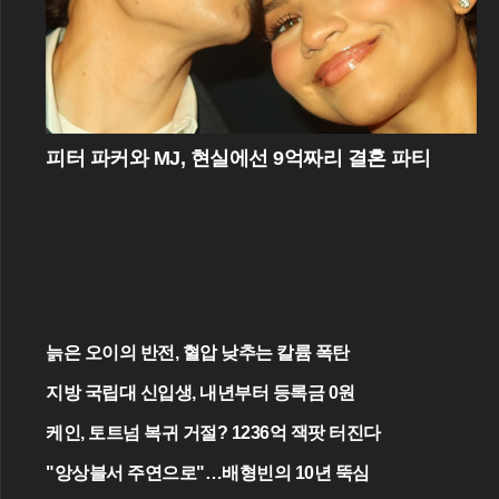
피터 파커와 MJ, 현실에선 9억짜리 결혼 파티
늙은 오이의 반전, 혈압 낮추는 칼륨 폭탄
지방 국립대 신입생, 내년부터 등록금 0원
케인, 토트넘 복귀 거절? 1236억 잭팟 터진다
"앙상블서 주연으로"…배형빈의 10년 뚝심