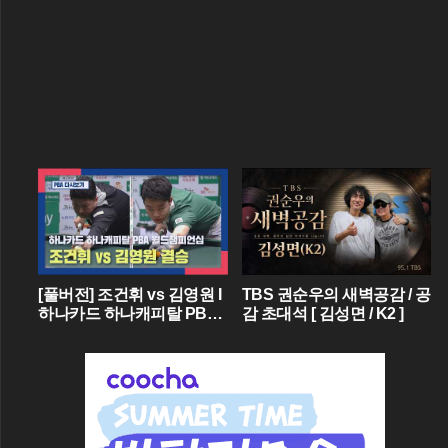
[풀버전] 조건휘 vs 김영원 I
TBS 권순우의 새벽공감 / 공
하나카드 하나캐피탈 PBA
감 초대석 [ 김성면 / K2 ]
월드챔피언십 결승 I 2026.0
3.15 방송