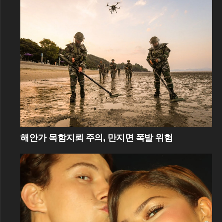
해안가 목함지뢰 주의, 만지면 폭발 위험