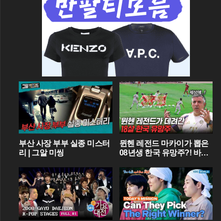
부산 사장 부부 실종 미스터
뮌헨 레전드 마카이가 뽑은
리 | 그알 미씽
08년생 한국 유망주?! 바이
에른 뮌헨에 한국인 선수가
4명이라니...