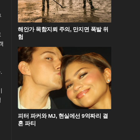
후
해안가 목함지뢰 주의, 만지면 폭발 위
로
험
객
.
이
실
피터 파커와 MJ, 현실에선 9억짜리 결
혼 파티