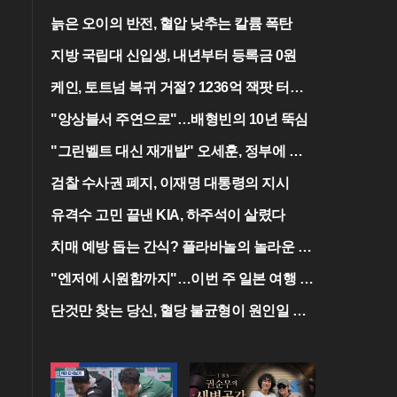
늙은 오이의 반전, 혈압 낮추는 칼륨 폭탄
지방 국립대 신입생, 내년부터 등록금 0원
케인, 토트넘 복귀 거절? 1236억 잭팟 터진
다
"앙상블서 주연으로"…배형빈의 10년 뚝심
"그린벨트 대신 재개발" 오세훈, 정부에 건
의
검찰 수사권 폐지, 이재명 대통령의 지시
유격수 고민 끝낸 KIA, 하주석이 살렸다
치매 예방 돕는 간식? 플라바놀의 놀라운 효
능
"엔저에 시원함까지"…이번 주 일본 여행 꿀
팁
단것만 찾는 당신, 혈당 불균형이 원인일 수
도