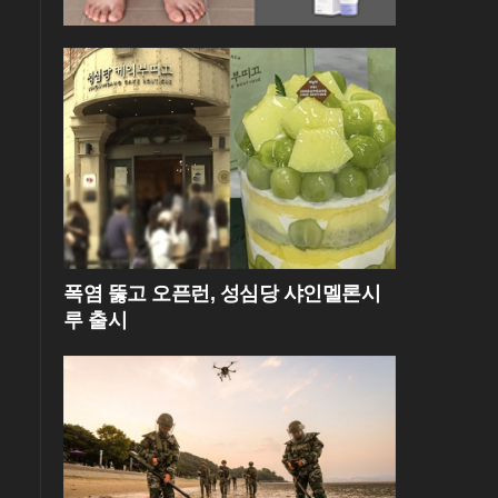
폭염 뚫고 오픈런, 성심당 샤인멜론시
루 출시