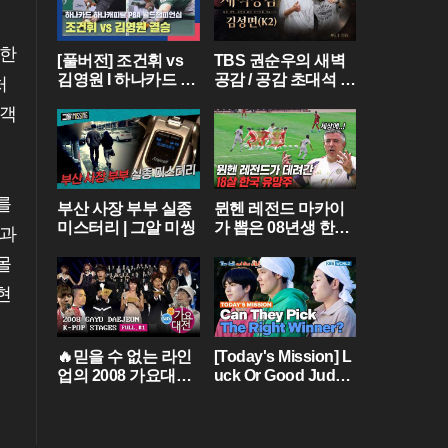
중한
[풀버전] 조건휘 vs
TBS 권순우의 새벽
김영원 I 하나카드 하
공감 / 공감 초대석 [
처
나캐피탈 PBA 월드
김성면 / K2 ]
관객
챔피언십 결승 I 202
6.03.15 방송
를
부산 사장 부부 실종
뮌헨 레전드 마카이
미스터리 | 그알 미씽
가 뽑은 08년생 한국
억과
유망주?! 바이에른
몰
뮌헨에 한국인 선수
가 4명이라니...
현
🔥믿을 수 없는 라인
[Today's Mission] L
업의 2008 가요대전
uck Or Good Judg
[FULL] Part.01💝 (BI
ment? 🍀 [Two Days
GBANG,TVXQ,Girls'
& One Night - Ep.18
Generation ...)
2] | KBS WORLD TV