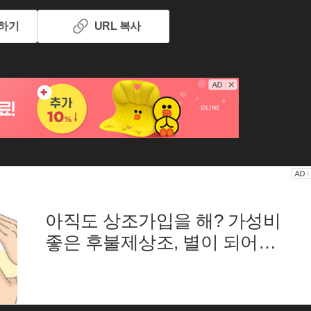
하기
URL 복사
아직도 상조가입을 해? 가성비
좋은 후불제상조, 별이 되어
상조