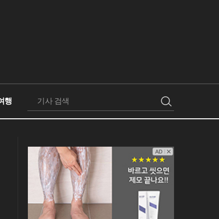
여행
검
색