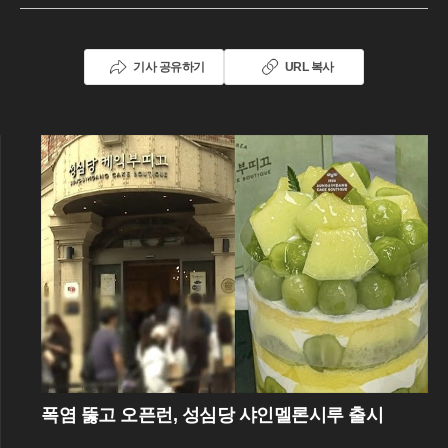
기사 공유하기
URL 복사
폭염 뚫고 오픈런, 성심당 샤인멜론시루 출시