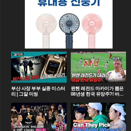
부산 사장 부부 실종 미스터
뮌헨 레전드 마카이가 뽑은
리 | 그알 미씽
08년생 한국 유망주?! 바이
에른 뮌헨에 한국인 선수가
4명이라니...