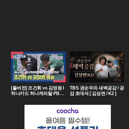
[풀버전] 조건휘 vs 김영원 I
TBS 권순우의 새벽공감 / 공
하나카드 하나캐피탈 PBA
감 초대석 [ 김성면 / K2 ]
월드챔피언십 결승 I 2026.0
3.15 방송