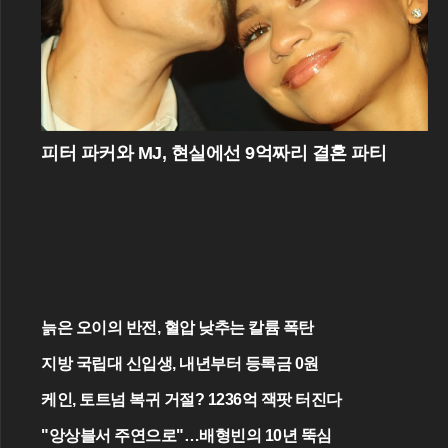
피터 파커와 MJ, 현실에선 9억짜리 결혼 파티
늙은 오이의 반전, 혈압 낮추는 칼륨 폭탄
지방 국립대 신입생, 내년부터 등록금 0원
케인, 토트넘 복귀 거절? 1236억 잭팟 터진다
"앙상블서 주연으로"…배형빈의 10년 뚝심