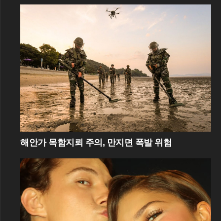
해안가 목함지뢰 주의, 만지면 폭발 위험