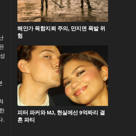
해안가 목함지뢰 주의, 만지면 폭발 위
험
난
은
 성
본
쳐
록한
피터 파커와 MJ, 현실에선 9억짜리 결
다.
혼 파티