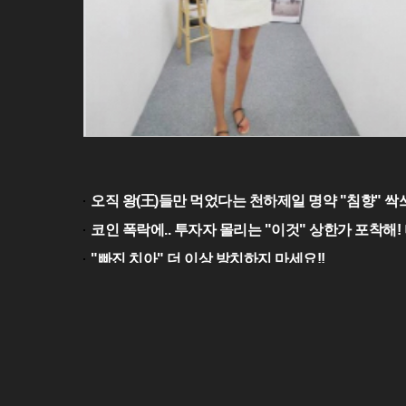
오직 왕(王)들만 먹었다는 천하제일 명약 "침향" 싹쓰
코인 폭락에.. 투자자 몰리는 "이것" 상한가 포착해! 
"빠진 치아" 더 이상 방치하지 마세요!!
죽어야 끊는 '담배'..7일만에 "금연 비법" 밝혀져 충격
회사소개
기사제보
불편신고
이메일무단수집거부
사이트명 | 디지털일보
사업자번호 : 643-86-02338
발행/편집인 : 