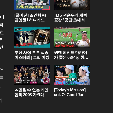
[풀버전] 조건휘 vs
TBS 권순우의 새벽
청이
김영원 I 하나카드 하
공감 / 공감 초대석 [
액
나캐피탈 PBA 월드
김성면 / K2 ]
챔피언십 결승 I 202
가한
6.03.15 방송
5
었
부산 사장 부부 실종
뮌헨 레전드 마카이
미스터리 | 그알 미씽
가 뽑은 08년생 한국
유망주?! 바이에른
뮌헨에 한국인 선수
비액
가 4명이라니...
기록
관
🔥믿을 수 없는 라인
[Today's Mission] L
업의 2008 가요대전
uck Or Good Judg
[FULL] Part.01💝 (BI
ment? 🍀 [Two Days
기
GBANG,TVXQ,Girls'
& One Night - Ep.18
Generation ...)
2] | KBS WORLD TV