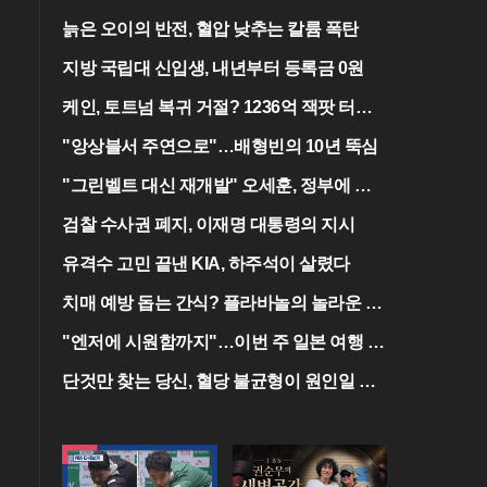
늙은 오이의 반전, 혈압 낮추는 칼륨 폭탄
지방 국립대 신입생, 내년부터 등록금 0원
케인, 토트넘 복귀 거절? 1236억 잭팟 터진
다
"앙상블서 주연으로"…배형빈의 10년 뚝심
"그린벨트 대신 재개발" 오세훈, 정부에 건
의
검찰 수사권 폐지, 이재명 대통령의 지시
유격수 고민 끝낸 KIA, 하주석이 살렸다
치매 예방 돕는 간식? 플라바놀의 놀라운 효
능
"엔저에 시원함까지"…이번 주 일본 여행 꿀
팁
단것만 찾는 당신, 혈당 불균형이 원인일 수
도