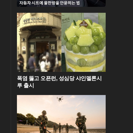
폭염 뚫고 오픈런, 성심당 샤인멜론시
루 출시