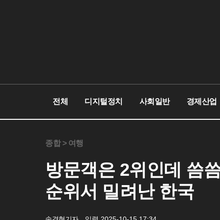
전체
디지털정치
사회일반
경제산업
종합 >
여행
방문객은 2위인데 씀씀
순위서 밀려난 한국
송경현기자
입력 2025-10-15 17:34