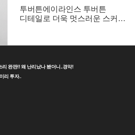
투버튼에이라인스 투버튼
디테일로 더욱 멋스러운 스커트
뒷지퍼로
리 완판!! 왜 난리났나 봤더니..경악!
미리 투자..
!
오승문
제호번호 : 서울. 아54800