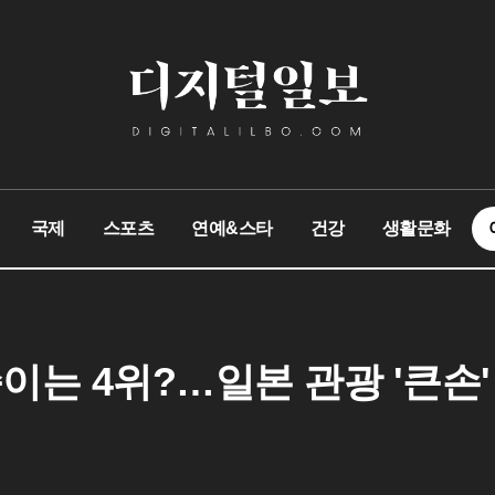
국제
스포츠
연예&스타
건강
생활문화
이는 4위?…일본 관광 '큰손'