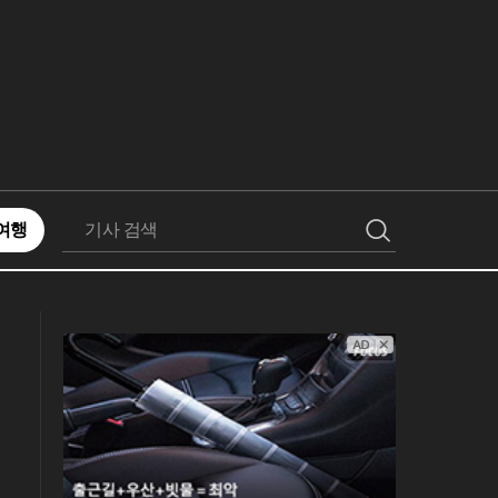
여행
검
색