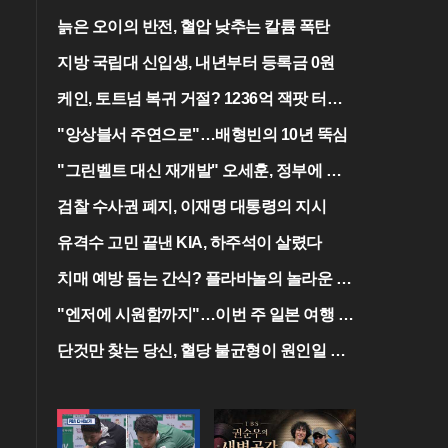
늙은 오이의 반전, 혈압 낮추는 칼륨 폭탄
지방 국립대 신입생, 내년부터 등록금 0원
케인, 토트넘 복귀 거절? 1236억 잭팟 터진
다
"앙상블서 주연으로"…배형빈의 10년 뚝심
"그린벨트 대신 재개발" 오세훈, 정부에 건
의
검찰 수사권 폐지, 이재명 대통령의 지시
유격수 고민 끝낸 KIA, 하주석이 살렸다
치매 예방 돕는 간식? 플라바놀의 놀라운 효
능
"엔저에 시원함까지"…이번 주 일본 여행 꿀
팁
단것만 찾는 당신, 혈당 불균형이 원인일 수
도