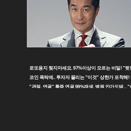
로또용지 찢지마세요. 97%이상이 모르는 비밀! "뒷
코인 폭락에.. 투자자 몰리는 "이것" 상한가 포착해! 
"관절, 연골" 통증 연골 99%재생, 병원 안가도돼... 
공복혈당 300넘는 '심각당뇨환자', '이것'먹자마자
회사소개
기사제보
불편신고
이메일무단수집거부