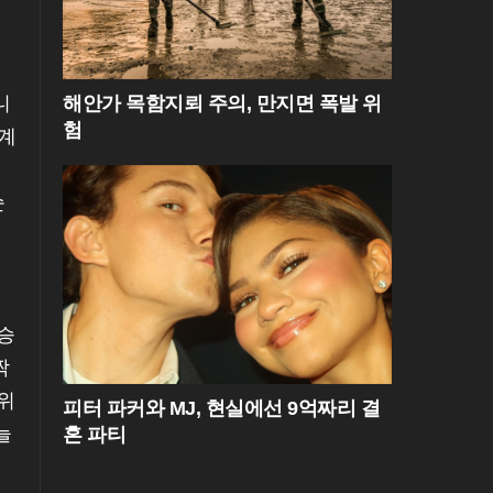
해안가 목함지뢰 주의, 만지면 폭발 위
니
험
세계
순
승
짝
위
피터 파커와 MJ, 현실에선 9억짜리 결
늘
혼 파티