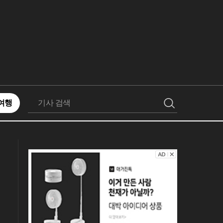
여행
검
색