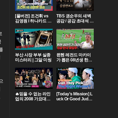
[풀버전] 조건휘 vs
TBS 권순우의 새벽
김영원 I 하나카드 하
공감 / 공감 초대석 [
나캐피탈 PBA 월드
김성면 / K2 ]
챔피언십 결승 I 202
르
6.03.15 방송
국
를
부산 사장 부부 실종
뮌헨 레전드 마카이
성
미스터리 | 그알 미씽
가 뽑은 08년생 한국
유망주?! 바이에른
뮌헨에 한국인 선수
가 4명이라니...
으
이
🔥믿을 수 없는 라인
[Today's Mission] L
.
업의 2008 가요대전
uck Or Good Judg
[FULL] Part.01💝 (BI
ment? 🍀 [Two Days
GBANG,TVXQ,Girls'
& One Night - Ep.18
Generation ...)
2] | KBS WORLD TV