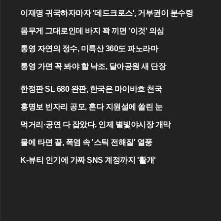
이재명 귀국하자마자 '데드크로스', 거부권이 분수령
몸무게 그대로인데 바지 꽉 끼면 '이것' 의심
통영 자연의 정수, 미륵산 360도 파노라마
통영 가면 꼭 봐야 할 낙조, 달아공원 새 단장
한정판 SL 680 완판, 한국은 마이바흐 천국
홍명보 빈자리 공모, 혼다 지원설에 쏠린 눈
먹거리·공연 다 잡았다, 인제 별빛야시장 개막
물에 타면 끝, 폭염 속 '스틱 전해질' 열풍
K-뷰티 인기에 가짜 SNS 계정까지 '활개'