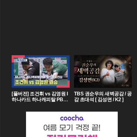
[풀버전] 조건휘 vs 김영원 I
TBS 권순우의 새벽공감 / 공
하나카드 하나캐피탈 PBA
감 초대석 [ 김성면 / K2 ]
월드챔피언십 결승 I 2026.0
3.15 방송