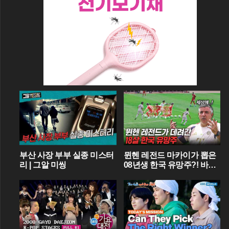
부산 사장 부부 실종 미스터
뮌헨 레전드 마카이가 뽑은
리 | 그알 미씽
08년생 한국 유망주?! 바이
에른 뮌헨에 한국인 선수가
4명이라니...