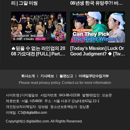
리 | 그알 미씽
08년생 한국 유망주?! 바이
에른 뮌헨에 한국인 선수가
4명이라니...
🔥믿을 수 없는 라인업의 20
[Today's Mission] Luck Or
08 가요대전 [FULL] Part.01
Good Judgment? 🍀 [Two
💝 (BIGBANG,TVXQ,Girls'
Days & One Night - Ep.18
Generation ...)
2] | KBS WORLD TV
회사소개
기사제보
불편신고
이메일무단수집거부
Please read privacy policy. Contact us for more information
사이트명 | 디지털일보
사업자번호 : 643-86-02338
발행/편집인 : 오승문
제호번호 : 서울. 아54800
주소 : 서울 서초구 강남대로43길 22-1
개인정보처리책임자 : 양보람
청소년보호책임자 : 정상훈
이메일 : CS@digitalilbo.com
Copyright(c) digitalilbo.com. All Rights Reserved.