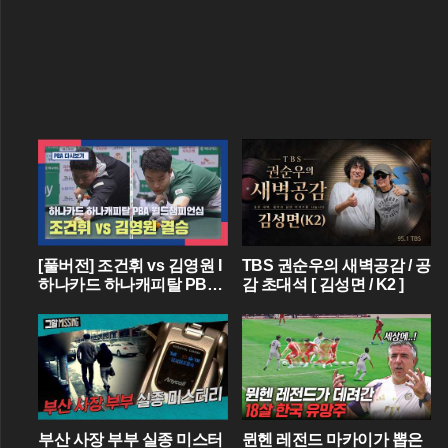
[풀버전] 조건휘 vs 김영원 I
TBS 권순우의 새벽공감 / 공
하나카드 하나캐피탈 PBA
감 초대석 [ 김성면 / K2 ]
월드챔피언십 결승 I 2026.0
3.15 방송
부산 사장 부부 실종 미스터
뮌헨 레전드 마카이가 뽑은