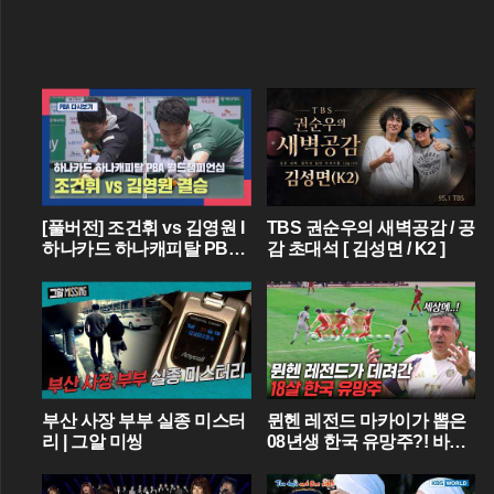
[풀버전] 조건휘 vs 김영원 I
TBS 권순우의 새벽공감 / 공
하나카드 하나캐피탈 PBA
감 초대석 [ 김성면 / K2 ]
월드챔피언십 결승 I 2026.0
3.15 방송
부산 사장 부부 실종 미스터
뮌헨 레전드 마카이가 뽑은
리 | 그알 미씽
08년생 한국 유망주?! 바이
에른 뮌헨에 한국인 선수가
4명이라니...