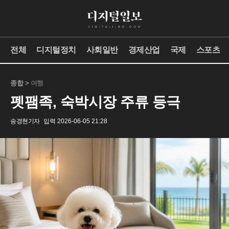
전체
디지털정치
사회일반
경제산업
국제
스포츠
종합 >
여행
펫팸족, 숙박시장 주류 등극
송경현기자
입력 2026-06-05 21:28